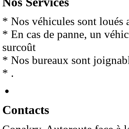
Nos Services
* Nos véhicules sont loués 
* En cas de panne, un véhi
surcoût
* Nos bureaux sont joignabl
* .
Contact
s