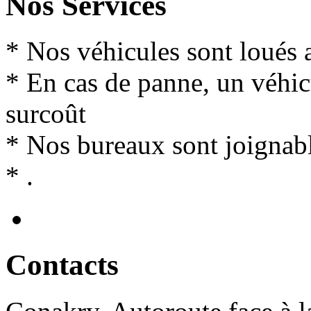
Nos Services
* Nos véhicules sont loués 
* En cas de panne, un véhi
surcoût
* Nos bureaux sont joignabl
* .
Contact
s