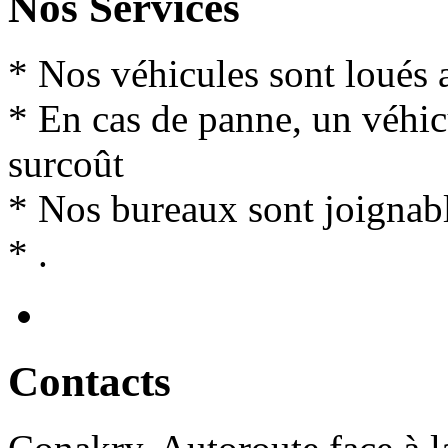
Nos Services
* Nos véhicules sont loués 
* En cas de panne, un véhi
surcoût
* Nos bureaux sont joignabl
* .
Contact
s