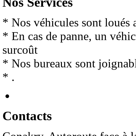
Nos Services
* Nos véhicules sont loués 
* En cas de panne, un véhi
surcoût
* Nos bureaux sont joignabl
* .
Contact
s