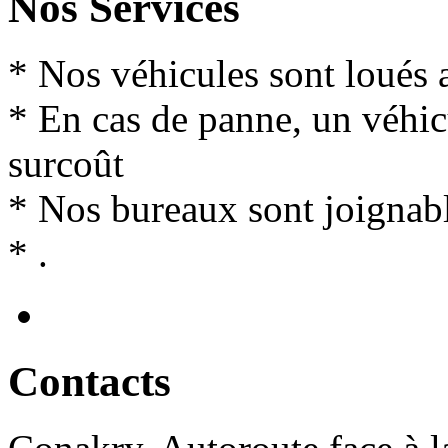
Nos Services
* Nos véhicules sont loués 
* En cas de panne, un véhi
surcoût
* Nos bureaux sont joignabl
* .
Contact
s