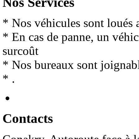
Nos Services
* Nos véhicules sont loués 
* En cas de panne, un véhi
surcoût
* Nos bureaux sont joignabl
* .
Contact
s