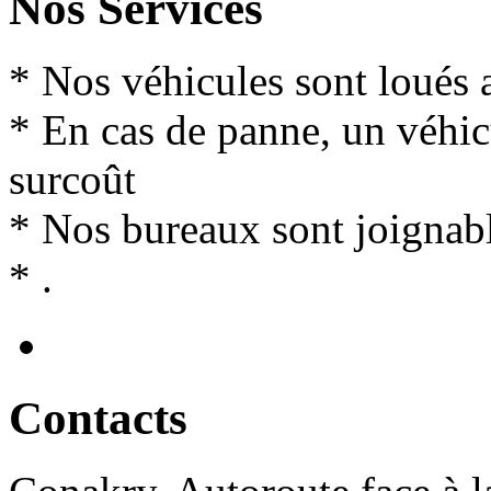
Nos Services
* Nos véhicules sont loués 
* En cas de panne, un véhi
surcoût
* Nos bureaux sont joignabl
* .
Contact
s