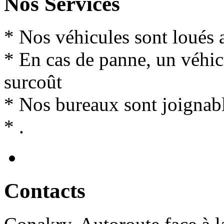
Nos Services
* Nos véhicules sont loués 
* En cas de panne, un véhi
surcoût
* Nos bureaux sont joignabl
* .
Contact
s