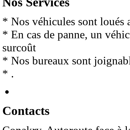
Nos Services
* Nos véhicules sont loués 
* En cas de panne, un véhi
surcoût
* Nos bureaux sont joignabl
* .
Contact
s