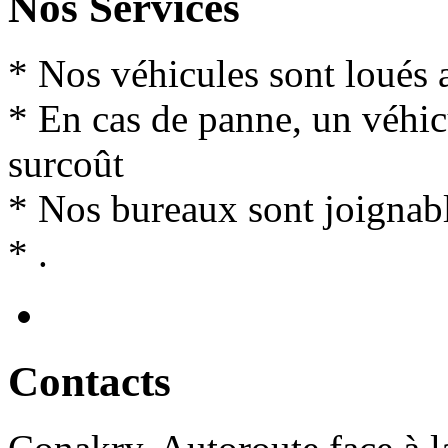
Nos Services
* Nos véhicules sont loués 
* En cas de panne, un véhi
surcoût
* Nos bureaux sont joignabl
* .
Contact
s