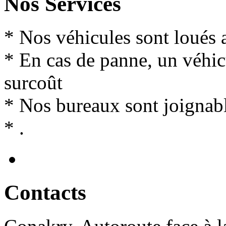
Nos Services
* Nos véhicules sont loués 
* En cas de panne, un véhi
surcoût
* Nos bureaux sont joignabl
* .
Contact
s