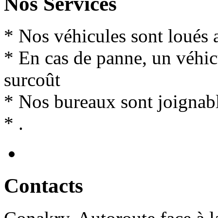
Nos Services
* Nos véhicules sont loués 
* En cas de panne, un véhi
surcoût
* Nos bureaux sont joignabl
* .
Contact
s