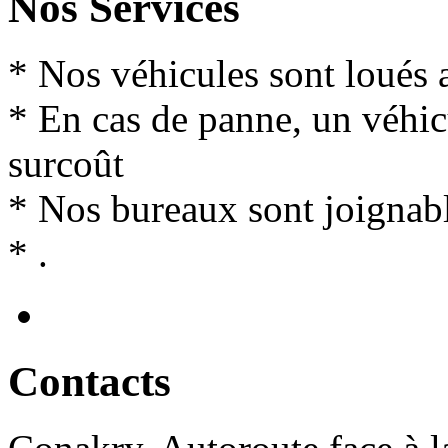
Nos Services
* Nos véhicules sont loués 
* En cas de panne, un véhi
surcoût
* Nos bureaux sont joignabl
* .
Contact
s