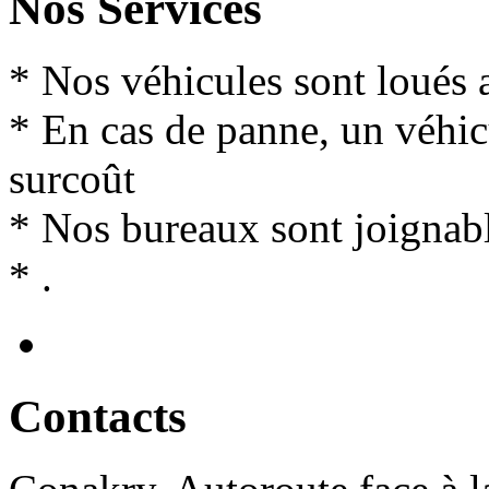
Nos Services
* Nos véhicules sont loués 
* En cas de panne, un véhi
surcoût
* Nos bureaux sont joignabl
* .
Contact
s