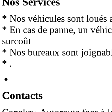
Nos Services
* Nos véhicules sont loués 
* En cas de panne, un véhi
surcoût
* Nos bureaux sont joignabl
* .
Contact
s