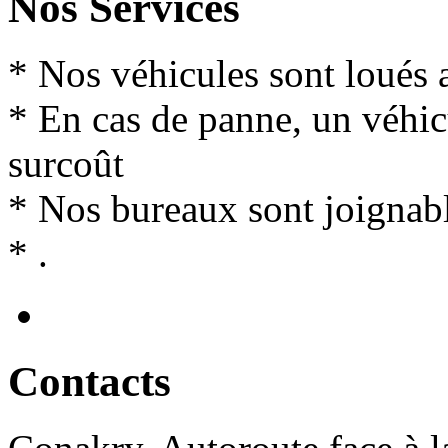
Nos Services
* Nos véhicules sont loués 
* En cas de panne, un véhi
surcoût
* Nos bureaux sont joignabl
* .
Contact
s